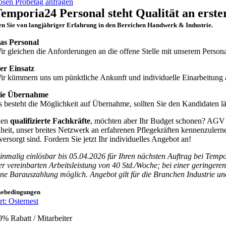
osen Probetag anfragen
emporia24 Personal steht Qualität an erster
ren Sie von langjähriger Erfahrung in den Bereichen Handwerk & Industrie.
as Personal
ir gleichen die Anforderungen an die offene Stelle mit unserem Person
er Einsatz
ir kümmern uns um pünktliche Ankunft und individuelle Einarbeitung am
ie Übernahme
s besteht die Möglichkeit auf Übernahme, sollten Sie den Kandidaten län
hen
qualifizierte Fachkräfte
, möchten aber Ihr Budget schonen? AGV Pe
eit, unser breites Netzwerk an erfahrenen Pflegekräften kennenzulern
versorgt sind. Fordern Sie jetzt Ihr individuelles Angebot an!
inmalig einlösbar bis 05.04.2026 für Ihren nächsten Auftrag bei Tempo
er vereinbarten Arbeitsleistung von 40 Std./Woche; bei einer geringere
ne Barauszahlung möglich. Angebot gilt für die Branchen Industrie un
mebedingungen
t: Osternest
0% Rabatt / Mitarbeiter