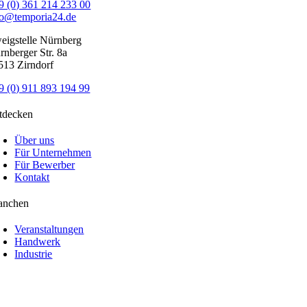
9 (0) 361 214 233 00
fo@temporia24.de
eigstelle Nürnberg
rnberger Str. 8a
513 Zirndorf
9 (0) 911 893 194 99
tdecken
Über uns
Für Unternehmen
Für Bewerber
Kontakt
anchen
Veranstaltungen
Handwerk
Industrie