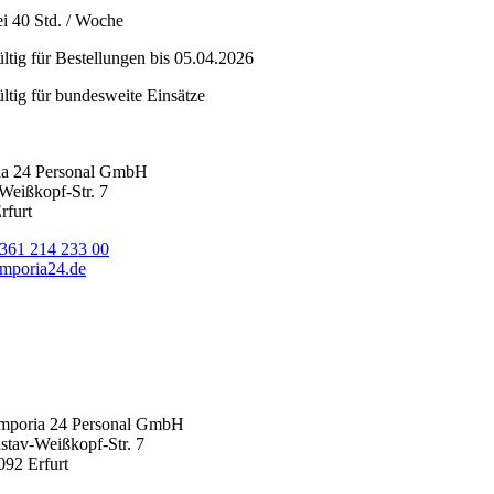
ei 40 Std. / Woche
ültig für Bestellungen bis 05.04.2026
ültig für bundesweite Einsätze
ia 24 Personal GmbH
Weißkopf-Str. 7
rfurt
 361 214 233 00
mporia24.de
mporia 24 Personal GmbH
stav-Weißkopf-Str. 7
092 Erfurt